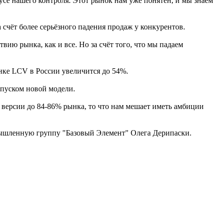
се нашего контроля. Этот рынок нам уже понятен, и мы знаем
 счёт более серьёзного падения продаж у конкурентов.
ию рынка, как и все. Но за счёт того, что мы падаем
ынке LCV в России увеличится до 54%.
пуском новой модели.
 версии до 84-86% рынка, то что нам мешает иметь амбиции
мышленную группу "Базовый Элемент" Олега Дерипаски.