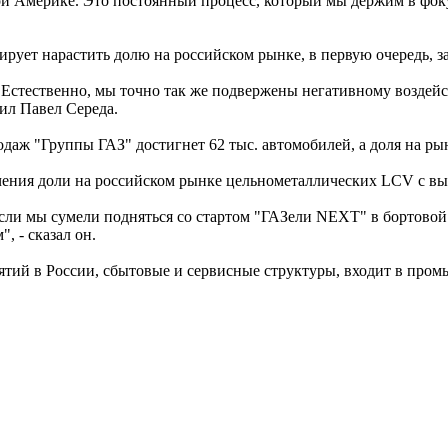
й Америке. Это постоянный процесс, который мы держим в фоку
рует нарастить долю на российском рынке, в первую очередь, за
Естественно, мы точно так же подвержены негативному воздейств
ил Павел Середа.
родаж "Группы ГАЗ" достигнет 62 тыс. автомобилей, а доля на р
чения доли на российском рынке цельнометаллических LCV с вы
сли мы сумели подняться со стартом "ГАЗели NEXT" в бортовой
, - сказал он.
ятий в России, сбытовые и сервисные структуры, входит в про