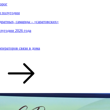
дорог
м полугодии
дратных, самарцы – «саратовских»
лугодии 2026 года
ператоров связи в дома