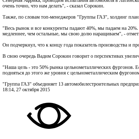
Северная Африка, проводим испытания автомобиля в Латинско
очень точно, что нам делать", - сказал Сорокин.
Также, по словам топ-менеджеров "Группы ГАЗ", холдинг плани
"Весь рынок и все конкуренты падают 40%, мы падаем на 20%. 
медленнее, чем остальные, мы свою долю наращиваем", - отмет
Он подчеркнул, что к концу года показатель производства и п
В свою очередь Вадим Сорокин говорит о перспективах увели
"Наша цель - это 50% рынка цельнометаллических фургонов. Е
подняться до этого же уровня с цельнометаллическим фургоном"
"Группа ГАЗ" объединяет 13 автомобилестроительных предпри
18:14, 27 октября 2015