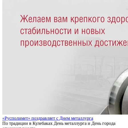
«Русполимет» поздравляет с Днем металлурга
По традиции в Кулебаках День металлурга и День города