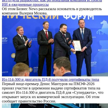
Без отдела разработки: как региональная компания встроила
ИИ в ежедневные процессы
Об этом Бизнес News рассказала основатель и руководитель
компании Валерия Мохова.
Ил-114-300 и двигатель ПД-8 получили сертификаты типа
Первый вице-премьер Денис Мантуров на ПМЭФ-2026
принял участие в церемонии выдачи сертификатов типа на
самолет Ил-114-300 и двигатель ПД-8 для «Суперджета», что
открывает запуск их коммерческой эксплуатации. Об этом
сообщает правительство России.