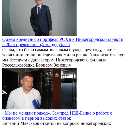
Объем кредитного портфеля РСХБ в Нижегородской области
в 2024 превысил 55,5 млрд рублей
О том, что было самым знаковым в уходящем году, какие
тенденции стали определяющими на рынке банковских услуг,
мы беседуем с директором Нижегородского филиала
Россельхозбанка Борисом Зоновым.
«Мы не меняли подход». Зампред НБД-Банка о работе с
бизнесом в период высоких ставок
Евгений Максаков ответил на вопросы нижегородских