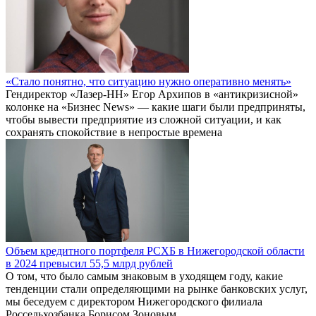
«Стало понятно, что ситуацию нужно оперативно менять»
Гендиректор «Лазер-НН» Егор Архипов в «антикризисной»
колонке на «Бизнес News» — какие шаги были предприняты,
чтобы вывести предприятие из сложной ситуации, и как
сохранять спокойствие в непростые времена
Объем кредитного портфеля РСХБ в Нижегородской области
в 2024 превысил 55,5 млрд рублей
О том, что было самым знаковым в уходящем году, какие
тенденции стали определяющими на рынке банковских услуг,
мы беседуем с директором Нижегородского филиала
Россельхозбанка Борисом Зоновым.