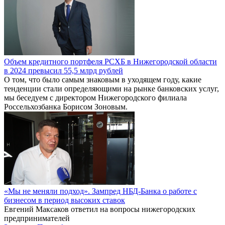
Объем кредитного портфеля РСХБ в Нижегородской области
в 2024 превысил 55,5 млрд рублей
О том, что было самым знаковым в уходящем году, какие
тенденции стали определяющими на рынке банковских услуг,
мы беседуем с директором Нижегородского филиала
Россельхозбанка Борисом Зоновым.
«Мы не меняли подход». Зампред НБД-Банка о работе с
бизнесом в период высоких ставок
Евгений Максаков ответил на вопросы нижегородских
предпринимателей