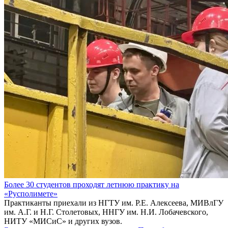
Более 30 студентов проходят летнюю практику на
«Русполимете»
Практиканты приехали из НГТУ им. Р.Е. Алексеева, МИВлГУ
им. А.Г. и Н.Г. Столетовых, ННГУ им. Н.И. Лобачевского,
НИТУ «МИСиС» и других вузов.