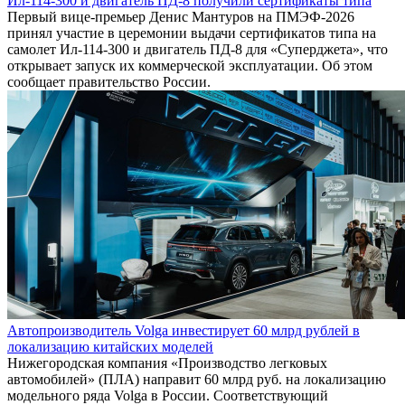
Ил-114-300 и двигатель ПД-8 получили сертификаты типа
Первый вице-премьер Денис Мантуров на ПМЭФ-2026
принял участие в церемонии выдачи сертификатов типа на
самолет Ил-114-300 и двигатель ПД-8 для «Суперджета», что
открывает запуск их коммерческой эксплуатации. Об этом
сообщает правительство России.
Автопроизводитель Volga инвестирует 60 млрд рублей в
локализацию китайских моделей
Нижегородская компания «Производство легковых
автомобилей» (ПЛА) направит 60 млрд руб. на локализацию
модельного ряда Volga в России. Соответствующий