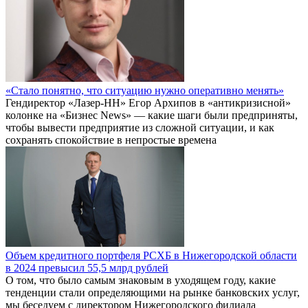
«Стало понятно, что ситуацию нужно оперативно менять»
Гендиректор «Лазер-НН» Егор Архипов в «антикризисной»
колонке на «Бизнес News» — какие шаги были предприняты,
чтобы вывести предприятие из сложной ситуации, и как
сохранять спокойствие в непростые времена
Объем кредитного портфеля РСХБ в Нижегородской области
в 2024 превысил 55,5 млрд рублей
О том, что было самым знаковым в уходящем году, какие
тенденции стали определяющими на рынке банковских услуг,
мы беседуем с директором Нижегородского филиала