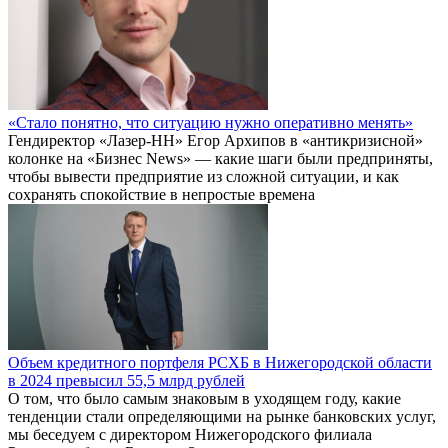
«Стало понятно, что ситуацию нужно оперативно менять»
Гендиректор «Лазер-НН» Егор Архипов в «антикризисной»
колонке на «Бизнес News» — какие шаги были предприняты,
чтобы вывести предприятие из сложной ситуации, и как
сохранять спокойствие в непростые времена
Объем кредитного портфеля РСХБ в Нижегородской области
в 2024 превысил 55,5 млрд рублей
О том, что было самым знаковым в уходящем году, какие
тенденции стали определяющими на рынке банковских услуг,
мы беседуем с директором Нижегородского филиала