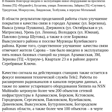
В Нижнем Новгороде введено в эксплуатацию новое оборудование на проспектах
Ленина (ТЦ «Муравей»), Бусыгина, улицах Ломоносова, Зайцева (ТЦ «Спутник»),
Удмуртская, Мокроусова, Линдовская, Толбухина, в переулке Мотальный.
В области результатом проделанной работы стало улучшение
покрытия и качества связи в городах Арзамас (ул. Березина),
Выкса (улица Пушкина), Дзержинск (ул. Октябрьская и ул.
Матросова), Урень (ул. Ленина), Володарск (ул. Южная),
Павлово (улица Шутова), а также в селе Борковка
Выксунского района и поселке Мурзицы Кулебакского
района. Кроме того, существенное улучшение качества связи
отмечают жители Сарова – там было введено в эксплуатацию
пять новых базовых станций на улицах Арзамасская, 3М,
Зернова (ТЦ «Атриум»), Квартале 23 и в районе дороги
Серебряные Ключи.
Качество сигнала на действующих станциях также остается в
фокусе внимания технической служба Tele2. Работы по
расширению радиоканалов и каналов передачи данных, а
также по замене устаревшего оборудования Siemens на NSN
Multiradio затронули более чем 200 объектов сетевой
инфраструктуры в Арзамасском, Борском, Кстовском,
Городецком, Сергачском, Павловском, Кулебакском,
Дивеевском, Выксунском, Бутурлинском, Богородском
районах области, а также более чем 100 объектов – в черте