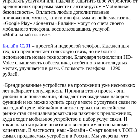
управлять услугами или надежно защитить свое устройство от
вредоносных программ вместе с антивирусом «Мобильная
безопасность». Оплатить любые дополнительные
приложения, музыку, книги или фильмы из online-магазина
«Google Play» абоненты «Билайн» могут со счета своего
мобильного телефона, воспользовавшись услугой
«Мобильный платеж».
Билайн С201
– простой и недорогой телефон. Идеален для
тех, кто предпочитает голосовую связь, но не боится
использовать новые технологии. Благодаря технологии HD-
Voice слышимость собеседника, особенно в многолюдных
местах, улучшается в разы. Стоимость телефона – 1290
рублей.
«Брендированные устройства на протяжении уже нескольких
лет набирают популярность. Причина этого проста - они
удобны в использовании, обладают необходимым набором
функций и их можно купить сразу вместе с услугами связи по
выгодной цене. «Билайн» в числе первых на российском
рынке стал специализироваться на пакетных предложениях,
куда входит мобильное устройство и набор услуг связи. И
такие пакеты крайне позитивно воспринимаются нашими
клиентами. В частности, наш «Билайн» Смарт вошел в ТОП-3
самых продаваемых устройств в России. Мы уверены, что