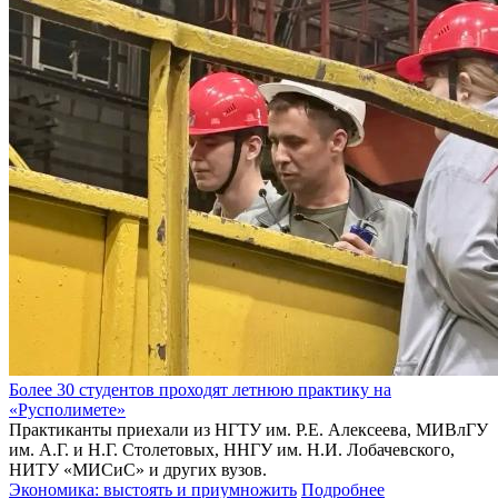
Более 30 студентов проходят летнюю практику на
«Русполимете»
Практиканты приехали из НГТУ им. Р.Е. Алексеева, МИВлГУ
им. А.Г. и Н.Г. Столетовых, ННГУ им. Н.И. Лобачевского,
НИТУ «МИСиС» и других вузов.
Экономика: выстоять и приумножить
Подробнее