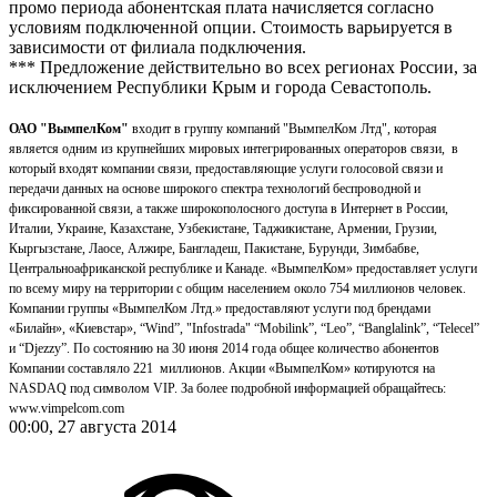
промо периода абонентская плата начисляется согласно
условиям подключенной опции. Стоимость варьируется в
зависимости от филиала подключения.
*** Предложение действительно во всех регионах России, за
исключением Республики Крым и города Севастополь.
ОАО "ВымпелКом"
входит в группу компаний "ВымпелКом Лтд", которая
является одним из крупнейших мировых интегрированных операторов связи, в
который входят компании связи, предоставляющие услуги голосовой связи и
передачи данных на основе широкого спектра технологий беспроводной и
фиксированной связи, а также широкополосного доступа в Интернет в России,
Италии, Украине, Казахстане, Узбекистане, Таджикистане, Армении, Грузии,
Кыргызстане, Лаосе, Алжире, Бангладеш, Пакистане, Бурунди, Зимбабве,
Центральноафриканской республике и Канаде. «ВымпелКом» предоставляет услуги
по всему миру на территории с общим населением около 754 миллионов человек.
Компании группы «ВымпелКом Лтд.» предоставляют услуги под брендами
«Билайн», «Киевстар», “Wind”, "Infostrada" “Mobilink”, “Leo”, “Banglalink”, “Telecel”
и “Djezzy”. По состоянию на 30 июня 2014 года общее количество абонентов
Компании составляло 221 миллионов. Акции «ВымпелКом» котируются на
NASDAQ под символом VIP. За более подробной информацией обращайтесь:
www.vimpelcom.com
00:00, 27 августа 2014