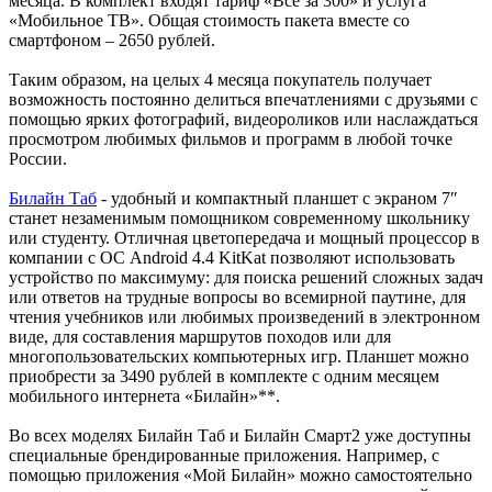
месяца. В комплект входят тариф «Всё за 300» и услуга
«Мобильное ТВ». Общая стоимость пакета вместе со
смартфоном – 2650 рублей.
Таким образом, на целых 4 месяца покупатель получает
возможность постоянно делиться впечатлениями с друзьями с
помощью ярких фотографий, видеороликов или наслаждаться
просмотром любимых фильмов и программ в любой точке
России.
Билайн Таб
- удобный и компактный планшет с экраном 7″
станет незаменимым помощником современному школьнику
или студенту. Отличная цветопередача и мощный процессор в
компании с ОС Android 4.4 KitKat позволяют использовать
устройство по максимуму: для поиска решений сложных задач
или ответов на трудные вопросы во всемирной паутине, для
чтения учебников или любимых произведений в электронном
виде, для составления маршрутов походов или для
многопользовательских компьютерных игр. Планшет можно
приобрести за 3490 рублей в комплекте с одним месяцем
мобильного интернета «Билайн»**.
Во всех моделях Билайн Таб и Билайн Смарт2 уже доступны
специальные брендированные приложения. Например, с
помощью приложения «Мой Билайн» можно самостоятельно