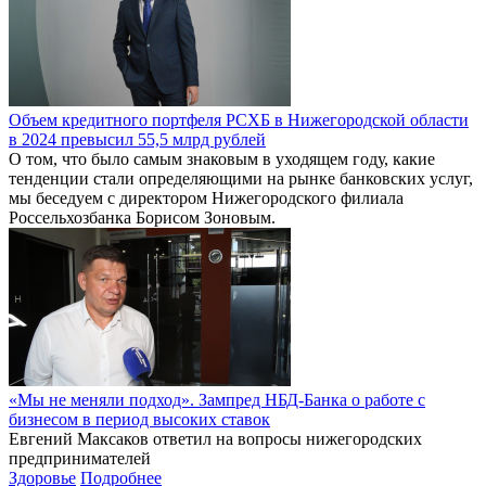
Объем кредитного портфеля РСХБ в Нижегородской области
в 2024 превысил 55,5 млрд рублей
О том, что было самым знаковым в уходящем году, какие
тенденции стали определяющими на рынке банковских услуг,
мы беседуем с директором Нижегородского филиала
Россельхозбанка Борисом Зоновым.
«Мы не меняли подход». Зампред НБД-Банка о работе с
бизнесом в период высоких ставок
Евгений Максаков ответил на вопросы нижегородских
предпринимателей
Здоровье
Подробнее