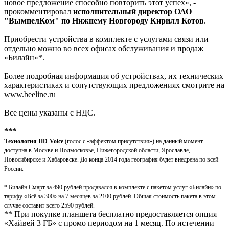
новое предложение способно повторить этот успех», -
прокомментировал
исполнительный директор ОАО
"ВымпелКом" по Нижнему Новгороду Кирилл Котов
.
Приобрести устройства в комплекте с услугами связи или
отдельно можно во всех офисах обслуживания и продаж
«Билайн»*.
Более подробная информация об устройствах, их технических
характеристиках и сопутствующих предложениях смотрите на
www.beeline.ru
Все цены указаны с НДС.
***
Технология HD-Voice
(голос с «эффектом присутствия») на данный момент
доступна в Москве и Подмосковье, Нижегородской области, Ярославле,
Новосибирске и Хабаровске. До конца 2014 года география будет внедрена по всей
России.
* Билайн Смарт за 490 рублей продавался в комплекте с пакетом услуг «Билайн» по
тарифу «Всё за 300» на 7 месяцев за 2100 рублей. Общая стоимость пакета в этом
случае составит всего 2590 рублей.
** При покупке планшета бесплатно предоставляется опция
«Хайвей 3 ГБ» с промо периодом на 1 месяц. По истечении