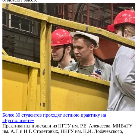
Более 30 студентов проходят летнюю практику на
«Русполимете»
Практиканты приехали из НГТУ им. Р.Е. Алексеева, МИВлГУ
им. А.Г. и Н.Г. Столетовых, ННГУ им. Н.И. Лобачевского,