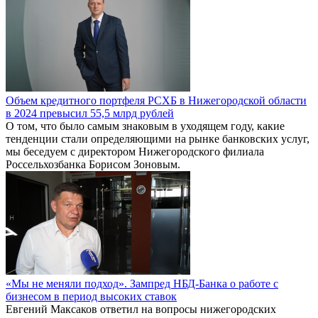
Объем кредитного портфеля РСХБ в Нижегородской области
в 2024 превысил 55,5 млрд рублей
О том, что было самым знаковым в уходящем году, какие
тенденции стали определяющими на рынке банковских услуг,
мы беседуем с директором Нижегородского филиала
Россельхозбанка Борисом Зоновым.
«Мы не меняли подход». Зампред НБД-Банка о работе с
бизнесом в период высоких ставок
Евгений Максаков ответил на вопросы нижегородских