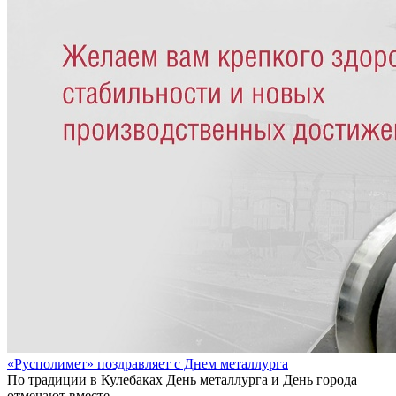
«Русполимет» поздравляет с Днем металлурга
По традиции в Кулебаках День металлурга и День города
отмечают вместе