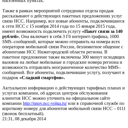
населенных пунктах.
Также в рамках мероприятий сотрудники отдела продаж
рассказывают о действующих пакетных предложениях услуг
связи НСС. Например, все новые абоненты, подключившиеся
к сети НСС с 15 ноября 2014 года по 15 января 2015 года,
имеют возможность подключить услугу
«Пакет связи за 140
рублей»
. Она включает в себя 3 Гб интернет-трафика, 1000
SMS–сообщений, которые можно отправить на номера всех
операторов мобильной связи России, безлимитное общение с
абонентами НСС Нижегородской области региона. В
пакетное предложение также включены 300 минут исходящих
вызовов на любые мобильные и городские номера региона и
возможность отправлять неограниченное количество MMS–
сообщений. Все абоненты, подключившие услугу, получают в
подарок
«Сладкий смартфон».
Актуальную информацию о действующих тарифных планах и
услугах компании, об адресах центров обслуживания
клиентов НСС можно уточнить на официальном сайте
компании
http://nnov.ncc-volga.ru/
или в справочной службе по
короткому номеру для абонентов мобильной связи НСС – 0111
(звонок бесплатный).
21:31, 08 декабря 2014