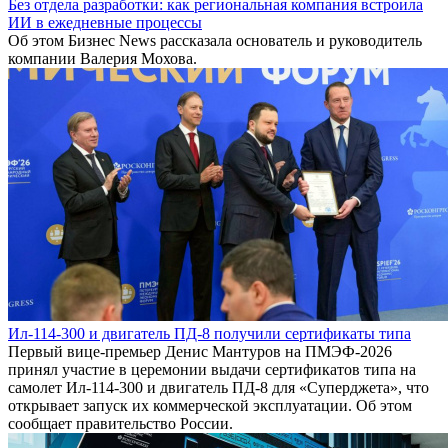
Без отдела разработки: как региональная компания встроила
ИИ в ежедневные процессы
Об этом Бизнес News рассказала основатель и руководитель
компании Валерия Мохова.
Ил-114-300 и двигатель ПД-8 получили сертификаты типа
Первый вице-премьер Денис Мантуров на ПМЭФ-2026
принял участие в церемонии выдачи сертификатов типа на
самолет Ил-114-300 и двигатель ПД-8 для «Суперджета», что
открывает запуск их коммерческой эксплуатации. Об этом
сообщает правительство России.