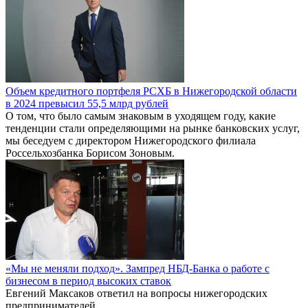
Объем кредитного портфеля РСХБ в Нижегородской области
в 2024 превысил 55,5 млрд рублей
О том, что было самым знаковым в уходящем году, какие
тенденции стали определяющими на рынке банковских услуг,
мы беседуем с директором Нижегородского филиала
Россельхозбанка Борисом Зоновым.
«Мы не меняли подход». Зампред НБД-Банка о работе с
бизнесом в период высоких ставок
Евгений Максаков ответил на вопросы нижегородских
предпринимателей