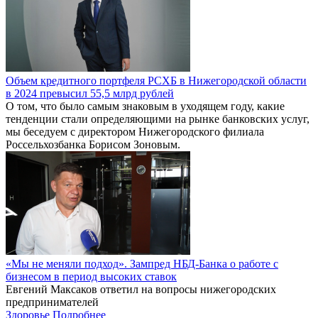
Объем кредитного портфеля РСХБ в Нижегородской области
в 2024 превысил 55,5 млрд рублей
О том, что было самым знаковым в уходящем году, какие
тенденции стали определяющими на рынке банковских услуг,
мы беседуем с директором Нижегородского филиала
Россельхозбанка Борисом Зоновым.
«Мы не меняли подход». Зампред НБД-Банка о работе с
бизнесом в период высоких ставок
Евгений Максаков ответил на вопросы нижегородских
предпринимателей
Здоровье
Подробнее