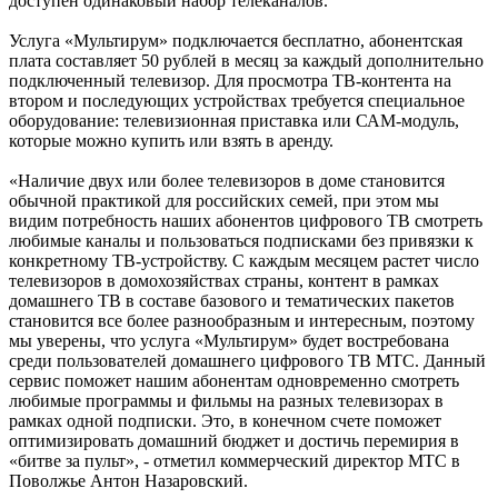
доступен одинаковый набор телеканалов.
Услуга «Мультирум» подключается бесплатно, абонентская
плата составляет 50 рублей в месяц за каждый дополнительно
подключенный телевизор. Для просмотра ТВ-контента на
втором и последующих устройствах требуется специальное
оборудование: телевизионная приставка или САМ-модуль,
которые можно купить или взять в аренду.
«Наличие двух или более телевизоров в доме становится
обычной практикой для российских семей, при этом мы
видим потребность наших абонентов цифрового ТВ смотреть
любимые каналы и пользоваться подписками без привязки к
конкретному ТВ-устройству. С каждым месяцем растет число
телевизоров в домохозяйствах страны, контент в рамках
домашнего ТВ в составе базового и тематических пакетов
становится все более разнообразным и интересным, поэтому
мы уверены, что услуга «Мультирум» будет востребована
среди пользователей домашнего цифрового ТВ МТС. Данный
сервис поможет нашим абонентам одновременно смотреть
любимые программы и фильмы на разных телевизорах в
рамках одной подписки. Это, в конечном счете поможет
оптимизировать домашний бюджет и достичь перемирия в
«битве за пульт», - отметил коммерческий директор МТС в
Поволжье Антон Назаровский.