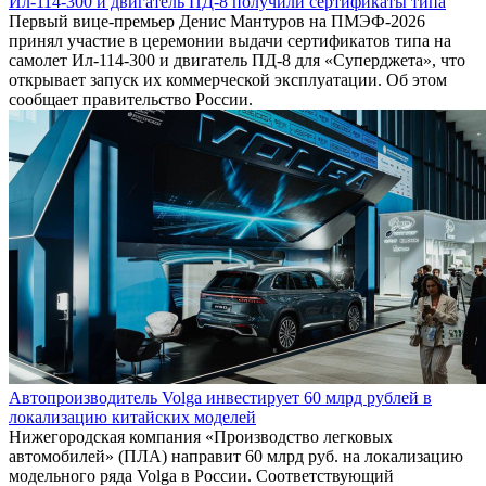
Ил-114-300 и двигатель ПД-8 получили сертификаты типа
Первый вице-премьер Денис Мантуров на ПМЭФ-2026
принял участие в церемонии выдачи сертификатов типа на
самолет Ил-114-300 и двигатель ПД-8 для «Суперджета», что
открывает запуск их коммерческой эксплуатации. Об этом
сообщает правительство России.
Автопроизводитель Volga инвестирует 60 млрд рублей в
локализацию китайских моделей
Нижегородская компания «Производство легковых
автомобилей» (ПЛА) направит 60 млрд руб. на локализацию
модельного ряда Volga в России. Соответствующий