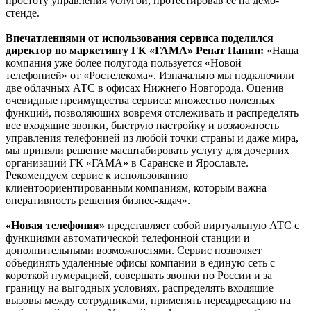
простоту управления услугой, протестировав ее на демо-
стенде.
Впечатлениями от использования сервиса поделился
директор по маркетингу ГК «ГАМА» Ренат Панин:
«Наша
компания уже более полугода пользуется «Новой
телефонией» от «Ростелекома». Изначально мы подключили
две облачных АТС в офисах Нижнего Новгорода. Оценив
очевидные преимущества сервиса: множество полезных
функций, позволяющих вовремя отслеживать и распределять
все входящие звонки, быструю настройку и возможность
управления телефонией из любой точки страны и даже мира,
мы приняли решение масштабировать услугу для дочерних
организаций ГК «ГАМА» в Саранске и Ярославле.
Рекомендуем сервис к использованию
клиентоориентированным компаниям, которым важна
оперативность решения бизнес-задач».
«Новая телефония»
представляет собой виртуальную АТС с
функциями автоматической телефонной станции и
дополнительными возможностями. Сервис позволяет
объединять удаленные офисы компании в единую сеть с
короткой нумерацией, совершать звонки по России и за
границу на выгодных условиях, распределять входящие
вызовы между сотрудниками, применять переадресацию на