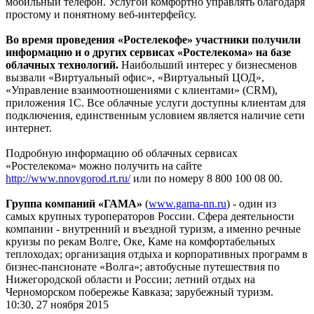
мобильный телефон. Услугой комфортно управлять благодаря
простому и понятному веб-интерфейсу.
Во время проведения «Ростелекофе» участники получили
информацию и о других сервисах «Ростелекома» на базе
облачных технологий.
Наибольший интерес у бизнесменов
вызвали «Виртуальный офис», «Виртуальный ЦОД»,
«Управление взаимоотношениями с клиентами» (CRM),
приложения 1С. Все облачные услуги доступны клиентам для
подключения, единственным условием является наличие сети
интернет.
Подробную информацию об облачных сервисах
«Ростелекома» можно получить на сайте
http://www.nnovgorod.rt.ru/
или по номеру 8 800 100 08 00.
Группа компаний «ГАМА»
(
www.gama-nn.ru
) - один из
самых крупных туроператоров России. Сфера деятельности
компании - внутренний и въездной туризм, а именно речные
круизы по рекам Волге, Оке, Каме на комфортабельных
теплоходах; организация отдыха и корпоративных программ в
бизнес-пансионате «Волга»; автобусные путешествия по
Нижегородской области и России; летний отдых на
Черноморском побережье Кавказа; зарубежный туризм.
10:30, 27 ноября 2015