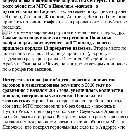
виртуальном пространстве выросла на четверть.
Больше
всего абоненты МТС в Поволжье «качали» в
путешествиях по Европе.
Так, на самые популярные страны
- Италию, Испанию, Францию, Австрию, Чехию и Германию
пришлась половина трафика, сгенерированного в зарубежных
поездках.
Самые разговорчивые жители регионов Поволжья
выбрали для своих путешествий Таиланд - на него
пришлось порядка 13 процентов вызовов.
Второе место по
популярности заняла Италия (7 процентов), «бронзу»
разделили сразу три страны - Германия, Объединённые
Арабские Эмираты и Чехия, на каждую из которых пришлось
по 6 процентов вызовов.
Интересно, что на фоне общего снижения количества
вызовов в международном роуминге в 2016 году по
сравнению с началом 2015 года, увеличилось количество
звонков, совершенных жителями Поволжья из
экзотических стран.
Так, в первые десять дней нового года,
абоненты МТС проговорили в 6 раз больше - находясь в
Пуэрто-Рико, в полтора раза больше в Саудовской Аравии и
на Сейшельских островах. Рекордсменами по росту голосовых
вызовов в международном роуминге стали абоненты МТС в
Поволжье, кто покорял горнолыжные склоны в Андорре - по