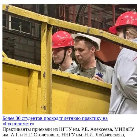
Более 30 студентов проходят летнюю практику на
«Русполимете»
Практиканты приехали из НГТУ им. Р.Е. Алексеева, МИВлГУ
им. А.Г. и Н.Г. Столетовых, ННГУ им. Н.И. Лобачевского,