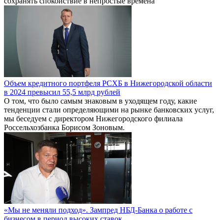
сохранять спокойствие в непростые времена
Объем кредитного портфеля РСХБ в Нижегородской области
в 2024 превысил 55,5 млрд рублей
О том, что было самым знаковым в уходящем году, какие
тенденции стали определяющими на рынке банковских услуг,
мы беседуем с директором Нижегородского филиала
Россельхозбанка Борисом Зоновым.
«Мы не меняли подход». Зампред НБД-Банка о работе с
бизнесом в период высоких ставок