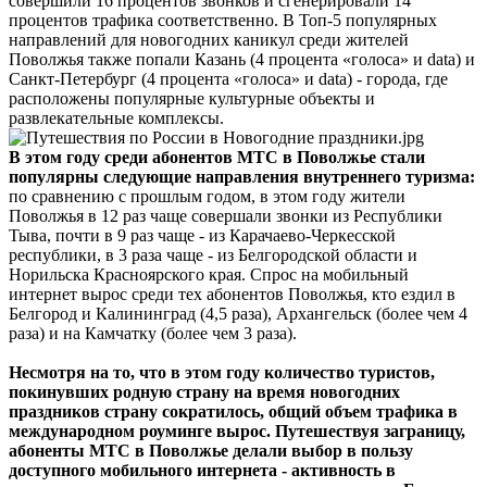
совершили 16 процентов звонков и сгенерировали 14
процентов трафика соответственно. В Топ-5 популярных
направлений для новогодних каникул среди жителей
Поволжья также попали Казань (4 процента «голоса» и data) и
Санкт-Петербург (4 процента «голоса» и data) - города, где
расположены популярные культурные объекты и
развлекательные комплексы.
В этом году среди абонентов МТС в Поволжье стали
популярны следующие направления внутреннего туризма:
по сравнению с прошлым годом, в этом году жители
Поволжья в 12 раз чаще совершали звонки из Республики
Тыва, почти в 9 раз чаще - из Карачаево-Черкесской
республики, в 3 раза чаще - из Белгородской области и
Норильска Красноярского края. Спрос на мобильный
интернет вырос среди тех абонентов Поволжья, кто ездил в
Белгород и Калининград (4,5 раза), Архангельск (более чем 4
раза) и на Камчатку (более чем 3 раза).
Несмотря на то, что в этом году количество туристов,
покинувших родную страну на время новогодних
праздников страну сократилось, общий объем трафика в
международном роуминге вырос. Путешествуя заграницу,
абоненты МТС в Поволжье делали выбор в пользу
доступного мобильного интернета - активность в