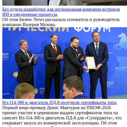
Без отдела разработки: как региональная компания встроила
ИИ в ежедневные процессы
Об этом Бизнес News рассказала основатель и руководитель
компании Валерия Мохова.
Ил-114-300 и двигатель ПД-8 получили сертификаты типа
Первый вице-премьер Денис Мантуров на ПМЭФ-2026
принял участие в церемонии выдачи сертификатов типа на
самолет Ил-114-300 и двигатель ПД-8 для «Суперджета», что
открывает запуск их коммерческой эксплуатации. Об этом