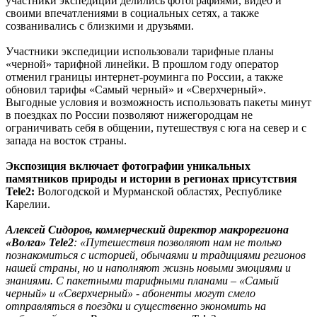
участники экспедиции делились фотографиями, видео и
своими впечатлениями в социальных сетях, а также
созванивались с близкими и друзьями.
Участники экспедиции использовали тарифные планы
«черной» тарифной линейки. В прошлом году оператор
отменил границы интернет-роуминга по России, а также
обновил тарифы «Самый черный» и «Сверхчерный».
Выгодные условия и возможность использовать пакеты минут
в поездках по России позволяют нижегородцам не
ограничивать себя в общении, путешествуя с юга на север и с
запада на восток страны.
Экспозиция включает фотографии уникальных
памятников природы и истории в регионах присутствия
Tele2:
Вологодской и Мурманской областях, Республике
Карелии.
Алексей Сидоров, коммерческий директор макрорегиона
«Волга» Tele2
: «Путешествия позволяют нам не только
познакомиться с историей, обычаями и традициями регионов
нашей страны, но и наполняют жизнь новыми эмоциями и
знаниями. С пакетными тарифными планами – «Самый
черный» и «Сверхчерный» - абоненты могут смело
отправляться в поездки и существенно экономить на