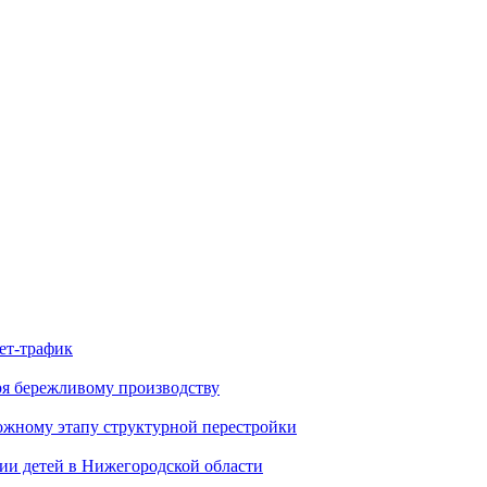
ет-трафик
ря бережливому производству
ожному этапу структурной перестройки
нии детей в Нижегородской области