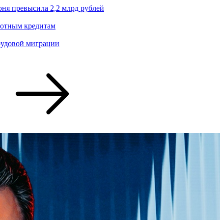
ня превысила 2,2 млрд рублей
ьготным кредитам
рудовой миграции