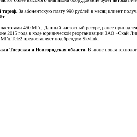
частот более высокого диапазона оборудование будет автоматиче
й тариф.
За абонентскую плату 990 рублей в месяц клиент получ
йт.
 частотами 450 МГц. Данный частотный ресурс, ранее принадле
 июне 2015 года в ходе юридической реорганизации ЗАО «Скай 
МГц Tele2 предоставляет под брендом Skylink.
тали Тверская и Новгородская области.
В июне новая технолог