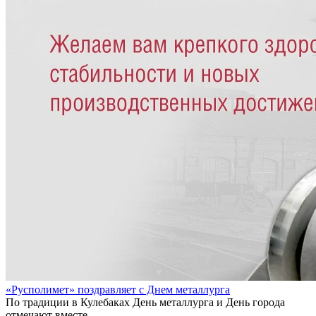
«Русполимет» поздравляет с Днем металлурга
По традиции в Кулебаках День металлурга и День города
отмечают вместе