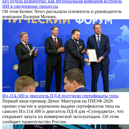
Без отдела разработки: как региональная компания встроила
ИИ в ежедневные процессы
Об этом Бизнес News рассказала основатель и руководитель
компании Валерия Мохова.
Ил-114-300 и двигатель ПД-8 получили сертификаты типа
Первый вице-премьер Денис Мантуров на ПМЭФ-2026
принял участие в церемонии выдачи сертификатов типа на
самолет Ил-114-300 и двигатель ПД-8 для «Суперджета», что
открывает запуск их коммерческой эксплуатации. Об этом
сообщает правительство России.