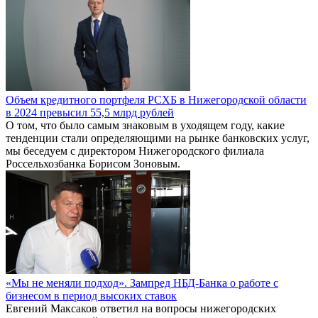
Объем кредитного портфеля РСХБ в Нижегородской области
в 2024 превысил 55,5 млрд рублей
О том, что было самым знаковым в уходящем году, какие
тенденции стали определяющими на рынке банковских услуг,
мы беседуем с директором Нижегородского филиала
Россельхозбанка Борисом Зоновым.
«Мы не меняли подход». Зампред НБД-Банка о работе с
бизнесом в период высоких ставок
Евгений Максаков ответил на вопросы нижегородских