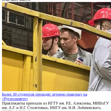
Более 30 студентов проходят летнюю практику на
«Русполимете»
Практиканты приехали из НГТУ им. Р.Е. Алексеева, МИВлГУ
им. А.Г. и Н.Г. Столетовых, ННГУ им. Н.И. Лобачевского,