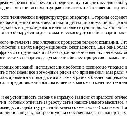
 режиме реального времени, предиктивную аналитику для обнар
недрить механизмы смарт-управления сетью. Соглашение подпи
ости технической инфраструктуры оператора. Стороны сосредот
на базе предиктивной аналитики и детекции аномалий для ранн
 сервисов и предотвращать внештатные ситуации до их влияния
вного обнаружения до автоматического устранения аварийных 
ого интеллекта для ключевых процессов телеком-компании. Эт
имостей в целях информационной безопасности. Еще одна облас
ровых сотрудников и 3D-аватаров на базе больших языковых м
гических сценариев для ускорения бизнес-процессов в компани
ровых операций, использования роботов в сервисе до управлен
те с тем знаем все возможные риски его применения. Мы рады, 
алансированный подход к ним в самых разных бизнес-направлен
 для предоставления нашим клиентам высокого качества техниче
и ее устойчивость сегодня напрямую зависит от зрелости отече
ий, готовых отвечать за работу сетей национального масштаба. 
оманды, а доработку решений ведем совместно со Сколтехом. Па
 миллионов людей, построенную на собственных, а не импортных