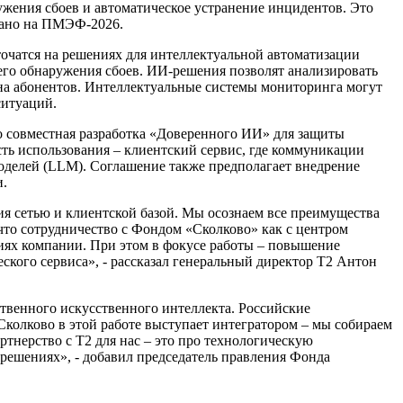
ужения сбоев и автоматическое устранение инцидентов. Это
сано на ПМЭФ-2026.
очатся на решениях для интеллектуальной автоматизации
его обнаружения сбоев. ИИ-решения позволят анализировать
 на абонентов. Интеллектуальные системы мониторинга могут
ситуаций.
о совместная разработка «Доверенного ИИ» для защиты
ть использования – клиентский сервис, где коммуникации
оделей (LLM). Соглашение также предполагает внедрение
и.
ия сетью и клиентской базой. Мы осознаем все преимущества
что сотрудничество с Фондом «Сколково» как с центром
иях компании. При этом в фокусе работы – повышение
ского сервиса», - рассказал генеральный директор Т2 Антон
ственного искусственного интеллекта. Российские
Сколково в этой работе выступает интегратором – мы собираем
ртнерство с Т2 для нас – это про технологическую
 решениях», - добавил председатель правления Фонда