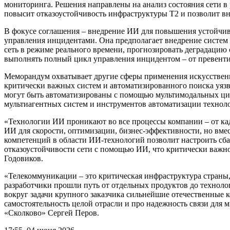
мониторинга. Решения направлены на анализ состояния сети в
повысит отказоустойчивость инфраструктуры Т2 и позволит в
В фокусе соглашения – внедрение ИИ для повышения устойчив
управления инцидентами. Она предполагает внедрение систем 
сеть в режиме реального времени, прогнозировать деградацию
выполнять полный цикл управления инцидентом – от превенти
Меморандум охватывает другие сферы применения искусственн
критически важных систем и автоматизированного поиска уязв
могут быть автоматизированы с помощью мультимодальных циф
мультиагентных систем и инструментов автоматизации техноло
«Технологии ИИ проникают во все процессы компании – от кад
ИИ для скорости, оптимизации, бизнес-эффективности, но вмес
компетенций в области ИИ-технологий позволит настроить сб
отказоустойчивости сети с помощью ИИ, что критически важно
Годовиков.
«Телекоммуникации – это критическая инфраструктура страны, 
разработчики прошли путь от отдельных продуктов до технолог
вокруг задачи крупного заказчика сильнейшие отечественные к
самостоятельность целой отрасли и про надежность связи для
«Сколково» Сергей Перов.