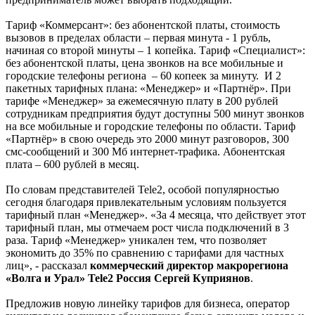
Тариф «Коммерсант»: без абонентской платы, стоимость
вызовов в пределах области – первая минута - 1 рубль,
начиная со второй минуты – 1 копейка. Тариф «Специалист»:
без абонентской платы, цена звонков на все мобильные и
городские телефоны региона – 60 копеек за минуту. И 2
пакетных тарифных плана: «Менеджер» и «Партнёр». При
тарифе «Менеджер» за ежемесячную плату в 200 рублей
сотрудникам предприятия будут доступны 500 минут звонков
на все мобильные и городские телефоны по области. Тариф
«Партнёр» в свою очередь это 2000 минут разговоров, 300
смс-сообщений и 300 Мб интернет-трафика. Абонентская
плата – 600 рублей в месяц.
По словам представителей Tele2, особой популярностью
сегодня благодаря привлекательным условиям пользуется
тарифный план «Менеджер». «За 4 месяца, что действует этот
тарифный план, мы отмечаем рост числа подключений в 3
раза. Тариф «Менеджер» уникален тем, что позволяет
экономить до 35% по сравнению с тарифами для частных
лиц», - рассказал
коммерческий директор макрорегиона
«Волга и Урал» Tele2 Россия Сергей Куприянов
.
Предложив новую линейку тарифов для бизнеса, оператор