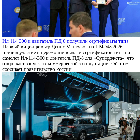
Ил-114-300 и двигатель ПД-8 получили сертификаты типа
Первый вице-премьер Денис Мантуров на ПМЭФ-2026
принял участие в церемонии выдачи сертификатов типа на
самолет Ил-114-300 и двигатель ПД-8 для «Суперджета», что
открывает запуск их коммерческой эксплуатации. Об этом
сообщает правительство России.