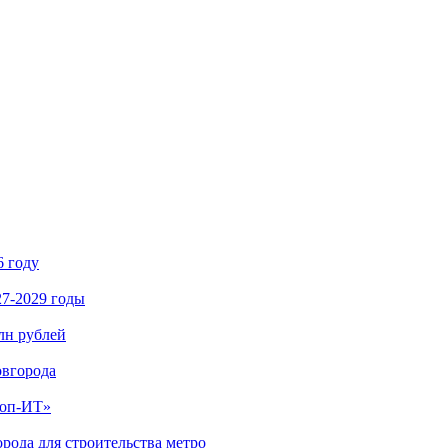
6 году
27-2029 годы
лн рублей
овгорода
Топ-ИТ»
рода для строительства метро