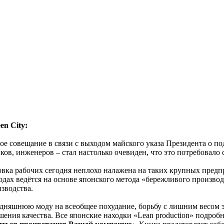
en City:
ное совещание в связи с выходом майского указа Президента о 
ков, инженеров – стал настолько очевиден, что это потребовал
отовка рабочих сегодня неплохо налажена на таких крупных пред
одах ведётся на основе японского метода «бережливого производс
зводства.
одняшнюю моду на всеобщее похудание, борьбу с лишним весом 
шения качества. Все японские находки «Lean production» подроб