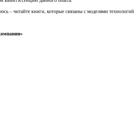
бой квинтэссенцию данного опыта.
щаюсь – читайте книги, которые связаны с моделями технологий
 компании»