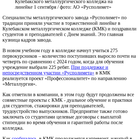
Кулебакского металлургического колледжа на
линейке 1 сентября / фото: АО «Русполимет»
Специалисты металлургического завода «Русполимет» по
традиции приняли участие в торжественной линейке в
Кулебакском металлургическом колледже (КМК) и поздравили
студентов и преподавателей с Днем знаний. Это главная
кузница кадров завода.
В новом учебном году в колледже начнут учиться 275
первокурсников – количество поступивших выросло почти на
четверть по сравнению с 2024 годом, когда для обучения
учреждение выбрали 225 ребят.
При поддержке и
непосредственном участии «Русполимета»
в КМК
реализуется проект «Профессионалитет» по направлению
«Металлургия».
Как отметили в компании, в этом году будут продолжены все
совместные проекты с КМК - дуальное обучение и практики
для студентов, стажировки для преподавателей,
трудоустройство выпускников. Предприятие также готово
заключать со студентами целевые договоры с выплатой
стипендии во время обучения и гарантией работы после
колледжа.
Как
сообщалось
, в КМК продолжается капремонт, начатый в