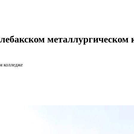
улебакском металлургическом 
м колледже