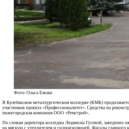
Фото: Ольга Ежова
В Кулебакском металлургическом колледже (КМК) продолжаетс
участников проекта «Профессионалитет». Средства на реконс
нижегородская компания ООО «Ремстрой».
По словам директора колледжа Людмилы Гусевой, заведение о
на мягкую с утеплителем и гидроизоляцией. Фасады главного