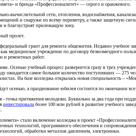
лимета» и бренда «Профессионалитет» — серого и оранжевого.
кально-вычислительной сети, отопления, водоснабжения, канал
мещений и снаружи по всему периметру, а также защитную сигн
 и благоустроят прилежащую зону.
ный пролет.
 федеральный грант для ремонта общежития. Недавно учебное з
как медицинское учреждение по договору безвозмездного польз
и и ремонтных работ.
име. Осенью учебный процесс развернется сразу в трех учрежд
оду ожидается самое большое количество поступивших — 275 че
листах. На базе колледжа открылась новая специальность – «М
йдут осенью, а празднование юбилея состоится по окончании все
 - точка притяжения молодежи. Буквально за два года при подд
ия
инвестировала
более 100 млн рублей в развитие учебного заве
.
олимета» стало включение колледжа в проект «Профессионалите
арочных технологий, программного обеспечения и сопровождени
ехнологий, обработки металлов давлением, электроники.