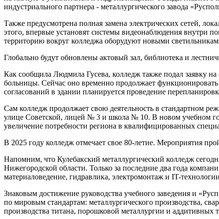
индустриального партнера - металлургического завода «Руспо
Также предусмотрена полная замена электрических сетей, ло
этого, впервые установят системы видеонаблюдения внутри по
территорию вокруг колледжа оборудуют новыми светильниками
Глобально будут обновлены актовый зал, библиотека и лестнич
Как сообщила Людмила Гусева, колледж также подал заявку на
больницы. Сейчас оно временно продолжает функционировать 
согласований в здании планируется проведение перепланировк
Сам колледж продолжает свою деятельность в стандартном реж
улице Советской, лицей № 3 и школа № 10. В новом учебном г
увеличение потребности региона в квалифицированных специа
В 2025 году колледж отмечает свое 80-летие. Мероприятия про
Напомним, что Кулебакский металлургический колледж сегодня
Нижегородской области. Только за последние два года компан
материаловедение, гидравлика, электромонтаж и IT-технологии
Знаковым достижение руководства учебного заведения и «Русп
по мировым стандартам: металлургического производства, св
производства титана, порошковой металлургии и аддитивных т