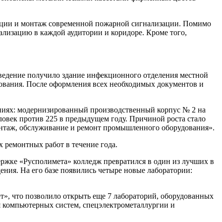
изации и монтаж современной пожарной сигнализации. Помимо
ализацию в каждой аудитории и коридоре. Кроме того,
аведение получило здание инфекционного отделения местной
ования. После оформления всех необходимых документов и
ениях: модернизированный производственный корпус № 2 на
ловек против 225 в предыдущем году. Причиной роста стало
онтаж, обслуживание и ремонт промышленного оборудования».
х ремонтных работ в течение года.
ержке «Русполимета» колледж превратился в один из лучших в
дения. На его базе появились четыре новые лаборатории:
т», что позволило открыть еще 7 лабораторий, оборудованных
я компьютерных систем, спецэлектрометаллургии и