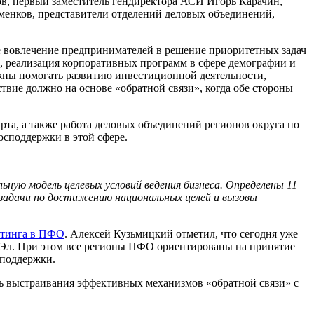
, первый заместитель гендиректора АСИ Игорь Карачин,
менков, представители отделений деловых объединений,
 вовлечение предпринимателей в решение приоритетных задач
е, реализация корпоративных программ в сфере демографии и
лжны помогать развитию инвестиционной деятельности,
твие должно на основе «обратной связи», когда обе стороны
рта, а также работа деловых объединений регионов округа по
споддержки в этой сфере.
ую модель целевых условий ведения бизнеса. Определены 11
задачи по достижению национальных целей и вызовы
тинга в ПФО
. Алексей Кузьмицкий отметил, что сегодня уже
й Эл. При этом все регионы ПФО ориентированы на принятие
 поддержки.
ь выстраивания эффективных механизмов «обратной связи» с