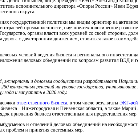
 РФ Денис Тюпышев, вице-президент «РЭЦ» Александр Молодцов
ститель исполнительного директора «Опоры России» Иван Ефре
регионов округа.
иях государственной политики мы видим ориентир на активное
в и отраслей промышленности, научное-технологическое развити
Государство, органы власти всех уровней со своей стороны, до
а дорога с двусторонним движением, строиться такое взаимодейс
целевых условий ведения бизнеса и регионального инвестстанда
редложения деловых объединений по вопросам развития ВЭД и го
, экспертами и деловым сообществом разрабатывает Национальн
 250 конкретных решений на уровне государства, учитывающие 
 года и запустить в 2026 году.
оддержки
ответственного бизнеса
, в том числе результаты
ЭКГ-рей
о бизнеса – Нижегородская и Пензенская области, а также Мари
рядок признания бизнеса ответственным для предоставления мер
мбудсменов и отделений деловых объединений на необходимост
ых проблем и принятия системных мер.