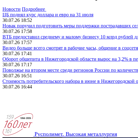
Новости
Подробнее
ЦБ поднял курс доллара и евро на 31 июля
30.07.26 18:52
Новак поручил подготовить меры поддержки пострадавших селл
30.07.26 17:58
ВТБ предоставил среднему и малому бизнесу 10 млрд рублей 
30.07.26 17:57
Видео больше всего смотрят в рабочие часы, общение в соцсетях
30.07.26 17:41
Оборот общепита в Нижегородской области вырос на 3,2% в п
30.07.26 17:17
Поволжье на втором месте среди регионов России по количест
30.07.26 16:51
Стоимость потребительского набора в июне в Нижегородской о
30.07.26 16:44
Русполимет. Высокая металлургия