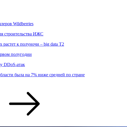
еров Wildberries
для строительства ИЖС
 растет к полуночи – big data T2
ервом полугодии
ву DDoS-атак
бласти была на 7% ниже средней по стране