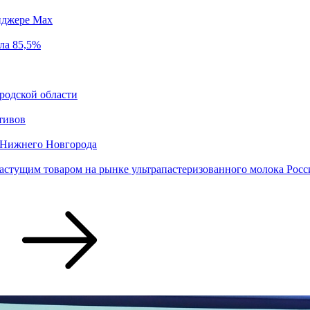
енджере Max
ла 85,5%
родской области
ктивов
е Нижнего Новгорода
стущим товаром на рынке ультрапастеризованного молока Росс