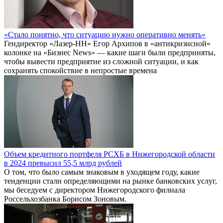
«Стало понятно, что ситуацию нужно оперативно менять»
Гендиректор «Лазер-НН» Егор Архипов в «антикризисной»
колонке на «Бизнес News» — какие шаги были предприняты,
чтобы вывести предприятие из сложной ситуации, и как
сохранять спокойствие в непростые времена
Объем кредитного портфеля РСХБ в Нижегородской области
в 2024 превысил 55,5 млрд рублей
О том, что было самым знаковым в уходящем году, какие
тенденции стали определяющими на рынке банковских услуг,
мы беседуем с директором Нижегородского филиала
Россельхозбанка Борисом Зоновым.