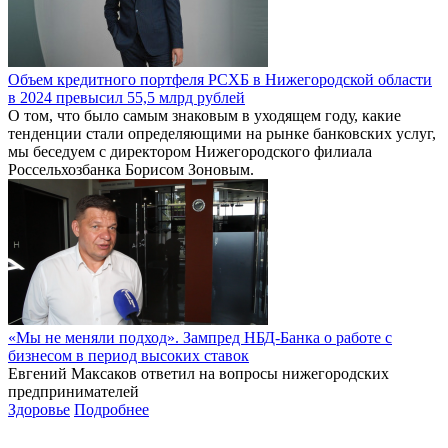
Объем кредитного портфеля РСХБ в Нижегородской области
в 2024 превысил 55,5 млрд рублей
О том, что было самым знаковым в уходящем году, какие
тенденции стали определяющими на рынке банковских услуг,
мы беседуем с директором Нижегородского филиала
Россельхозбанка Борисом Зоновым.
«Мы не меняли подход». Зампред НБД-Банка о работе с
бизнесом в период высоких ставок
Евгений Максаков ответил на вопросы нижегородских
предпринимателей
Здоровье
Подробнее