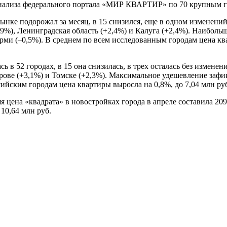
из анализа федерального портала «МИР КВАРТИР» по 70 крупным 
рынке подорожал за месяц, в 15 снизился, еще в одном изменени
(+2,9%), Ленинградская область (+2,4%) и Калуга (+2,4%). Наибол
ерми (–0,5%). В среднем по всем исследованным городам цена кв
 в 52 городах, в 15 она снизилась, в трех осталась без измене
Кирове (+3,1%) и Томске (+2,3%). Максимальное удешевление зафи
сийским городам цена квартиры выросла на 0,8%, до 7,04 млн ру
 цена «квадрата» в новостройках города в апреле составила 209
 10,64 млн руб.