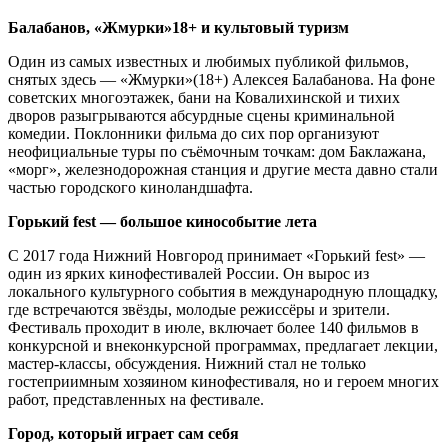
Балабанов, «Жмурки»18+ и культовый туризм
Один из самых известных и любимых публикой фильмов,
снятых здесь — «Жмурки»(18+) Алексея Балабанова. На фоне
советских многоэтажек, бани на Ковалихинской и тихих
дворов разыгрываются абсурдные сцены криминальной
комедии. Поклонники фильма до сих пор организуют
неофициальные туры по съёмочным точкам: дом Баклажана,
«морг», железнодорожная станция и другие места давно стали
частью городского киноландшафта.
Горький fest — большое кинособытие лета
С 2017 года Нижний Новгород принимает «Горький fest» —
один из ярких кинофестивалей России. Он вырос из
локального культурного события в международную площадку,
где встречаются звёзды, молодые режиссёры и зрители.
Фестиваль проходит в июле, включает более 140 фильмов в
конкурсной и внеконкурсной программах, предлагает лекции,
мастер-классы, обсуждения. Нижний стал не только
гостеприимным хозяином кинофестиваля, но и героем многих
работ, представленных на фестивале.
Город, который играет сам себя