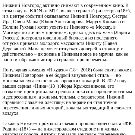
Нижний Новгород активно снимают в современном кино. В
этом году на KION от МТС вышел сериал «Три сестры»(18+),
и в центре событий оказывается Нижний Новгород. Сестры
Ира, Оля и Маша (Юлия Александрова, Маруся Климова и
Полина Гухман) хотят уехать из Нижнего «в Москву, в
Москву» по личным причинам, однако здесь их мама (Лариса
Гузеева) построила ювелирный бизнес, а из последнего
отпуска привезла молодого массажиста Никиту (Павел
Деревянко). Мама не хочет отпускать дочерей в столицу, и
действительно – их жизнь в Нижнем вовсе не мрачна, как ее
часто изображают авторы сериалов про перемены.
Популярная комедия «Я худею» (18+, 2018) была снята также в
Нижнем Новгороде, а её бодрый визуальный стиль — во
многом заслуга солнечных городских локаций. В 2022 году
вышел сериал «Нина»(18+) Жоры Крыжовникова, его
создатели принципиально решили показать город не мрачным
и депрессивным, а живым, тёплым, с характером. Нижний
справился с задачей блестяще: на экране он стал точкой
пересечения личных историй, локальных традиций и свежего
воздуха.
Также в Нижнем проходили съемки прошлогоднего хита «ФК
Родина»(18+) — на нижегородском стадионе и в жилых
кварталах города. Авторы показали зрителям современную