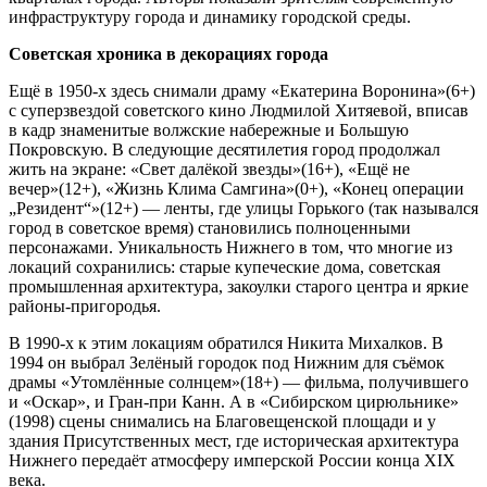
инфраструктуру города и динамику городской среды.
Советская хроника в декорациях города
Ещё в 1950‑х здесь снимали драму «Екатерина Воронина»(6+)
с суперзвездой советского кино Людмилой Хитяевой, вписав
в кадр знаменитые волжские набережные и Большую
Покровскую. В следующие десятилетия город продолжал
жить на экране: «Свет далёкой звезды»(16+), «Ещё не
вечер»(12+), «Жизнь Клима Самгина»(0+), «Конец операции
„Резидент“»(12+) — ленты, где улицы Горького (так назывался
город в советское время) становились полноценными
персонажами. Уникальность Нижнего в том, что многие из
локаций сохранились: старые купеческие дома, советская
промышленная архитектура, закоулки старого центра и яркие
районы-пригородья.
В 1990‑х к этим локациям обратился Никита Михалков. В
1994 он выбрал Зелёный городок под Нижним для съёмок
драмы «Утомлённые солнцем»(18+) — фильма, получившего
и «Оскар», и Гран-при Канн. А в «Сибирском цирюльнике»
(1998) сцены снимались на Благовещенской площади и у
здания Присутственных мест, где историческая архитектура
Нижнего передаёт атмосферу имперской России конца XIX
века.