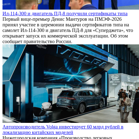
Ил-114-300 и двигатель ПД-8 получили сертификаты типа
Первый вице-премьер Денис Мантуров на ПМЭФ-2026
принял участие в церемонии выдачи сертификатов типа на
самолет Ил-114-300 и двигатель ПД-8 для «Суперджета», что
открывает запуск их коммерческой эксплуатации. Об этом
сообщает правительство России.
Автопроизводитель Volga инвестирует 60 млрд рублей в
локализацию китайских моделей
Нижегородская компания «Производство легковых