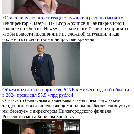
«Стало понятно, что ситуацию нужно оперативно менять»
Гендиректор «Лазер-НН» Егор Архипов в «антикризисной»
колонке на «Бизнес News» — какие шаги были предприняты,
чтобы вывести предприятие из сложной ситуации, и как
сохранять спокойствие в непростые времена
Объем кредитного портфеля РСХБ в Нижегородской области
в 2024 превысил 55,5 млрд рублей
О том, что было самым знаковым в уходящем году, какие
тенденции стали определяющими на рынке банковских услуг,
мы беседуем с директором Нижегородского филиала
Россельхозбанка Борисом Зоновым.